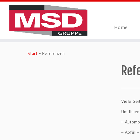
Home
Zum
Inhalt
Start
»
Referenzen
springen
Ref
Viele Sei
Um Ihnen 
– Automob
– Abfüll-