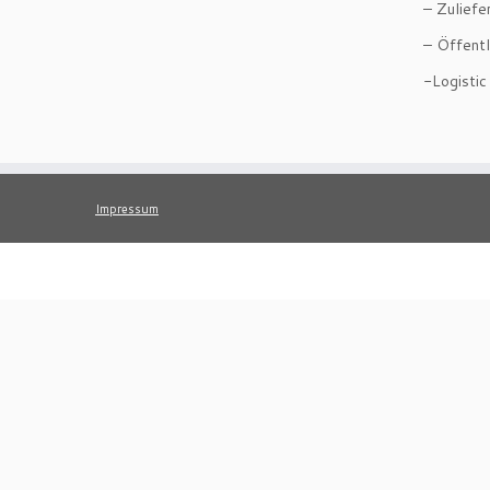
– Zuliefe
– Öffentl
-Logistic
Impressum